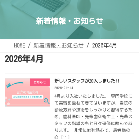
コ
ナ
ン
ビ
テ
ゲ
ン
ー
ツ
シ
新着情報・お知らせ
へ
ョ
ス
ン
キ
に
ッ
移
プ
動
HOME
新着情報・お知らせ
2026年4月
2026年4月
新しいスタッフが加入しました!!
お知らせ
2026-04-14
4月より入社いたしました。 専門学校に
て実習を重ねてきてはいますが、当院の
診療方針や技術をしっかりと習得するた
め、歯科医師・先輩歯科衛生士・先輩ス
タッフの指導のもと日々研修に励んでお
ります。 非常に勉強熱心で、患者様の
心 […]